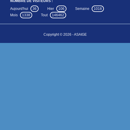
NOMBRE DE VISITEURS :
Aujourd'hui
36
Hier
106
Semaine
1018
Mois
1338
Tout
146462
Copyright © 2026 - ASAIGE