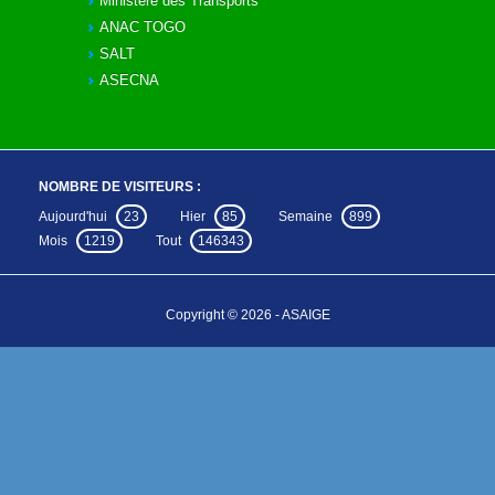
Ministère des Transports
ANAC TOGO
SALT
ASECNA
NOMBRE DE VISITEURS :
Aujourd'hui
23
Hier
85
Semaine
899
Mois
1219
Tout
146343
Copyright © 2026 - ASAIGE