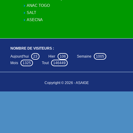
ANAC TOGO
SALT
ASECNA
NOMBRE DE VISITEURS :
Aujourd'hui
23
Hier
106
Semaine
1005
Mois
1325
Tout
146449
Copyright © 2026 - ASAIGE